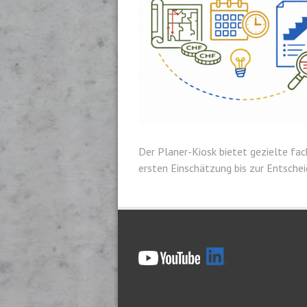
Der Planer-Kiosk bietet gezielte fa
ersten Einschätzung bis zur Entsche