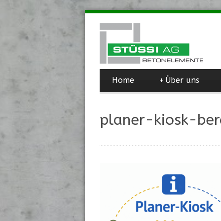
Home
+
Über uns
planer-kiosk-ber