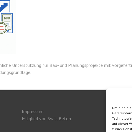
chliche Unterstützung für Bau- und Planungsprojekte mit vorgefer
idungsgrundlage.
Um dir ein o
Impressum
Herge
Geräteinfor
Mitglied von SwissBeton
Technologie
auf dieser W
zurückziehs