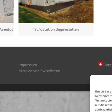
Würenlos
Trafostation Dagmersellen
Impressum
Herge
Mitglied von SwissBeton
Um dir ein o
Geräteinfor
Technologie
auf dieser W
zurückziehs