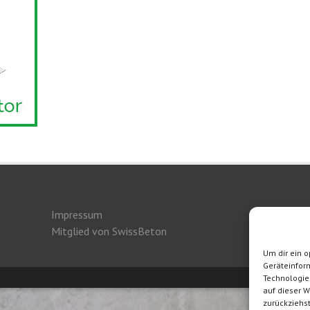
Impressum
Herge
Mitglied von SwissBeton
Um dir ein o
Geräteinfor
Technologie
auf dieser W
zurückziehs