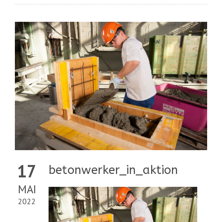
17
betonwerker_in_aktion
MAI
2022