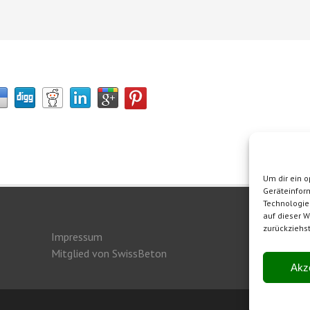
Um dir ein o
Geräteinfor
Technologie
auf dieser W
zurückziehs
Impressum
Herge
Mitglied von SwissBeton
Akz