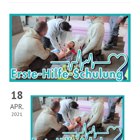
18
APR.
2021